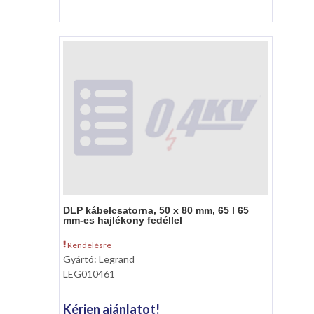
DLP kábelcsatorna, 50 x 80 mm, 65 l 65
mm-es hajlékony fedéllel
Rendelésre
Gyártó: Legrand
LEG010461
Kérjen ajánlatot!