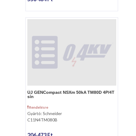
ÚJ GENCompact NSXm 50kA TM80D 4P/4T
sín
Rendelésre
Gyártó: Schneider
C11N4TM080B
206 473 Ft