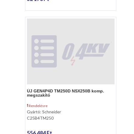
ÚJ GEN4P4D TM250D NSX250B komp.
megszakító
Rendelésre
Gyártó: Schneider
C25B4TM250
556 484 Ft