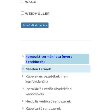
WAGO
WEIDMÜLLER
Szűrő alkalmazása
kompakt terméklista (gyors
áttekintés)
Minden termék
Kábelek és vezetékek (nem
konfekcionált)
Installációs védőcsövek/kábel
védőcsövek
Flexibilis védőcső rendszerek
Kábeltartó rendszerek