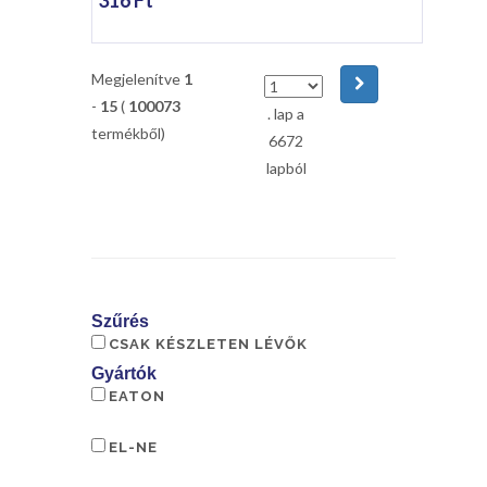
316 Ft
Megjelenítve
1
-
15
(
100073
. lap a
termékből)
6672
lapból
Szűrés
CSAK KÉSZLETEN LÉVŐK
Gyártók
EATON
EL-NE