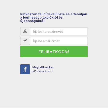
Iratkozzon
fel hírlevelünkre és értesüljön
a legfrissebb akciókról és
újdonságokról!
FELIRATKOZÁS
Megtalál minket
a Facebookon is