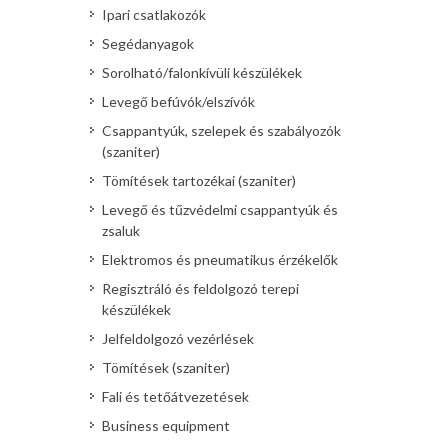
Ipari csatlakozók
Segédanyagok
Sorolható/falonkívüli készülékek
Levegő befúvók/elszívók
Csappantyúk, szelepek és szabályozók
(szaniter)
Tömítések tartozékai (szaniter)
Levegő és tűzvédelmi csappantyúk és
zsaluk
Elektromos és pneumatikus érzékelők
Regisztráló és feldolgozó terepi
készülékek
Jelfeldolgozó vezérlések
Tömítések (szaniter)
Fali és tetőátvezetések
Business equipment