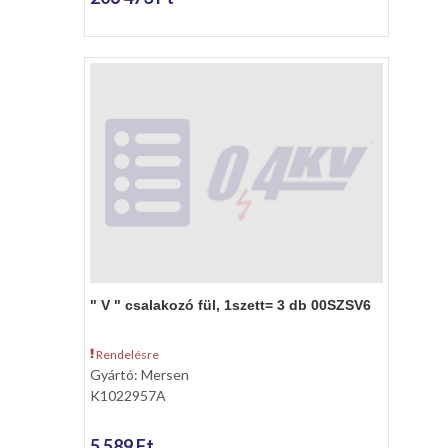
" V " csalakozó fül, 1szett= 3 db 00SZSV6
Rendelésre
Gyártó: Mersen
K1022957A
5 589 Ft