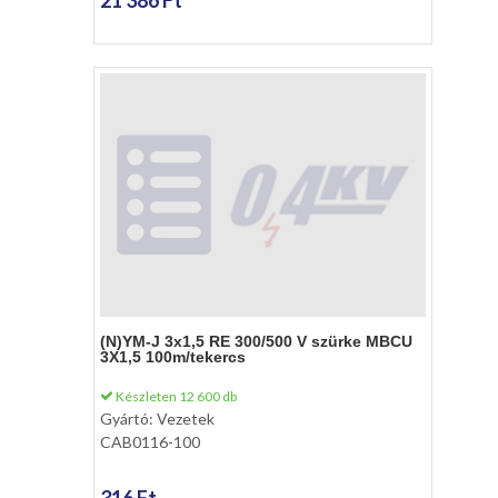
(N)YM-J 3x1,5 RE 300/500 V szürke MBCU
3X1,5 100m/tekercs
Készleten 12 600 db
Gyártó: Vezetek
CAB0116-100