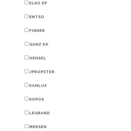
ELKO EP
ENTSO
FINDER
GANZ KK
HENSEL
JPROPSTER
KANLUX
KOPOS
LEGRAND
MERSEN