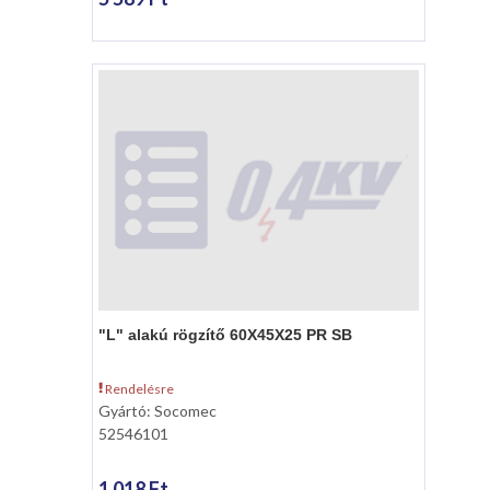
"L" alakú rögzítő 60X45X25 PR SB
Rendelésre
Gyártó: Socomec
52546101
1 018 Ft