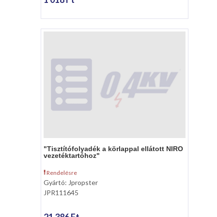
"Tisztítófolyadék a körlappal ellátott NIRO
vezetéktartóhoz"
Rendelésre
Gyártó: Jpropster
JPR111645
21 386 Ft