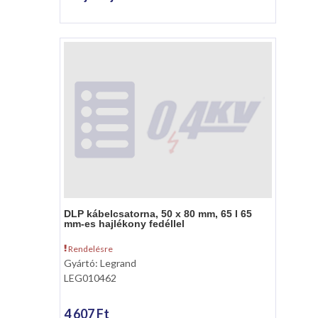
DLP kábelcsatorna, 50 x 80 mm, 65 l 65
mm-es hajlékony fedéllel
Rendelésre
Gyártó: Legrand
LEG010462
4 607 Ft