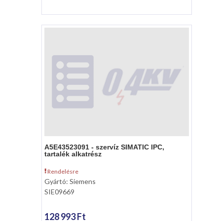
A5E43523091 - szervíz SIMATIC IPC,
tartalék alkatrész
Rendelésre
Gyártó: Siemens
SIE09669
128 993 Ft