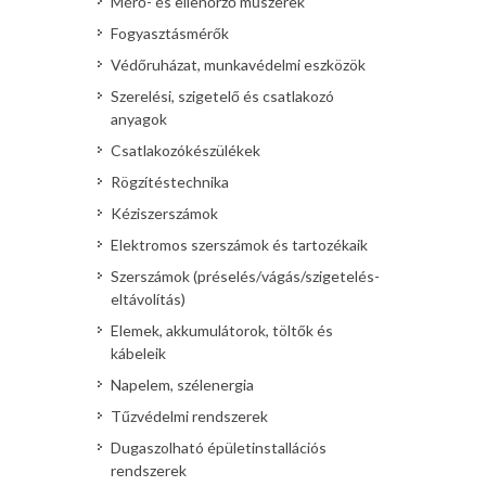
Mérő- és ellenőrző műszerek
Fogyasztásmérők
Védőruházat, munkavédelmi eszközök
Szerelési, szigetelő és csatlakozó
anyagok
Csatlakozókészülékek
Rögzítéstechnika
Kéziszerszámok
Elektromos szerszámok és tartozékaik
Szerszámok (préselés/vágás/szigetelés-
eltávolítás)
Elemek, akkumulátorok, töltők és
kábeleik
Napelem, szélenergia
Tűzvédelmi rendszerek
Dugaszolható épületinstallációs
rendszerek