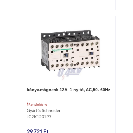
Irányv.mágnesk.12A, 1 nyitó, AC,50- 60Hz
Rendelésre
Gyártó: Schneider
LC2K1201P7
29 721 Ft